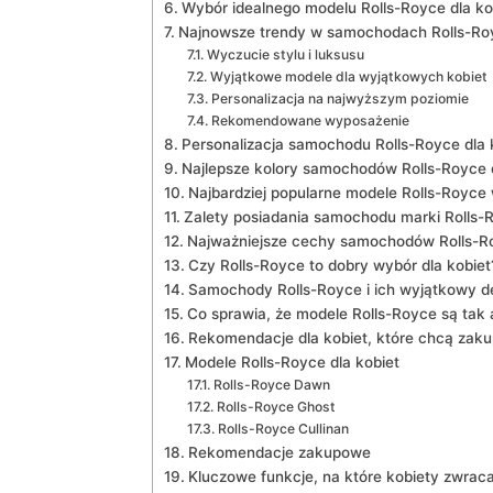
Wybór idealnego modelu ⁢Rolls-Royce dla⁢ ko
Najnowsze‌ trendy w samochodach Rolls-Roy
Wyczucie stylu i⁤ luksusu
Wyjątkowe​ modele dla wyjątkowych ⁣kobiet
Personalizacja na najwyższym poziomie
Rekomendowane wyposażenie
Personalizacja samochodu Rolls-Royce dla ko
Najlepsze kolory samochodów Rolls-Royce d
Najbardziej popularne​ modele Rolls-Royce
Zalety posiadania samochodu ‍marki Rolls-R
Najważniejsze ​cechy samochodów Rolls-Roy
Czy Rolls-Royce to dobry wybór⁢ dla ⁢kobiet
Samochody Rolls-Royce ​i⁤ ich wyjątkowy de
Co sprawia,‍ że modele Rolls-Royce są tak ‍
Rekomendacje dla kobiet,⁣ które chcą zak
Modele Rolls-Royce dla⁣ kobiet
Rolls-Royce Dawn
Rolls-Royce Ghost
Rolls-Royce Cullinan
Rekomendacje zakupowe
Kluczowe​ funkcje, na które kobiety zwra