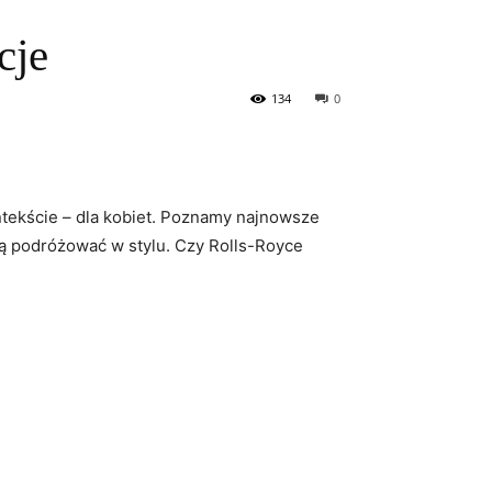
cje
134
0
ekście – dla kobiet. Poznamy​ najnowsze
ą podróżować ⁤w stylu. ​Czy Rolls-Royce