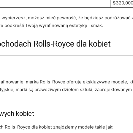
$320,00
e wybierzesz, możesz mieć‌ pewność, że będziesz podróżować w⁢ 
re podkreśli‍ Twoją wyrafinowaną estetykę i smak.
chodach Rolls-Royce dla kobiet
wyrafinowanie, marka Rolls-Royce oferuje‌ ekskluzywne modele, ⁤k
ytyjskiej ⁣marki⁢ są prawdziwym dziełem sztuki, zaprojektowany
wych ⁣kobiet
Rolls-Royce dla kobiet znajdziemy modele⁤ takie jak: