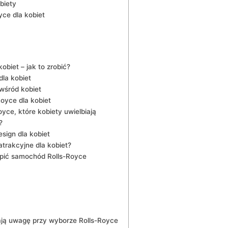
biety
ce dla kobiet
biet – jak to zrobić?
la kobiet
 wśród kobiet
oyce dla ⁢kobiet
ce, które kobiety uwielbiają
?
sign dla kobiet
atrakcyjne dla kobiet?
upić samochód Rolls-Royce
cają uwagę przy wyborze Rolls-Royce