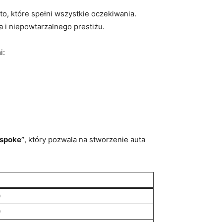
o, które spełni wszystkie oczekiwania.
 i niepowtarzalnego prestiżu.
i:
spoke”
, który ⁣pozwala na stworzenie⁣ auta
0
0