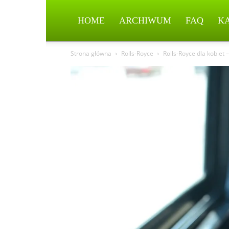
HOME
ARCHIWUM
FAQ
K
Strona główna
Rolls-Royce
Rolls-Royce dla kobiet