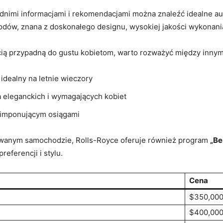
imi ‌informacjami i rekomendacjami można znaleźć idealne aut
ów, ⁣znana z‌ doskonałego designu, wysokiej jakości‍ wykonania
cią przypadną do gustu kobietom, warto rozważyć ‌między innym
⁢idealny na letnie⁢ wieczory
 eleganckich i wymagających ⁤kobiet
 imponującym osiągami
lizowanym samochodzie, Rolls-Royce oferuje również program
„Be
eferencji i stylu.
Cena
$350,00
$400,00