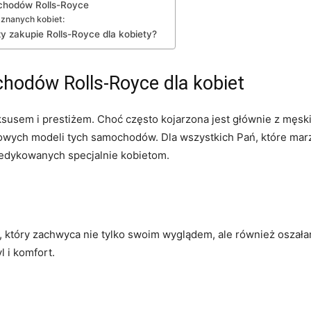
mochodów Rolls-Royce
 znanych kobiet:
y zakupie Rolls-Royce dla kobiety?
dów‍ Rolls-Royce ⁤dla kobiet
luksusem⁢ i prestiżem. ⁤Choć często kojarzona jest głównie z męs
sowych modeli tych ‍samochodów. Dla wszystkich Pań, ​które mar
dedykowanych specjalnie ​kobietom.
i, który ‍zachwyca‍ nie tylko swoim wyglądem, ⁣ale również oszał
l i komfort.