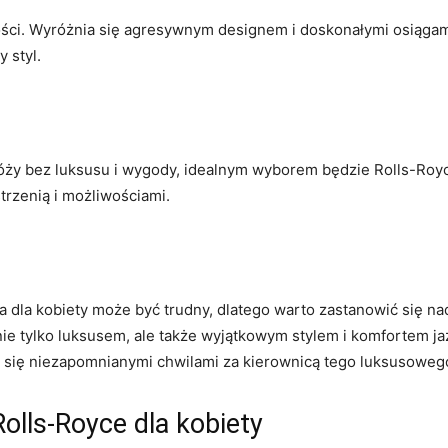
ości. Wyróżnia się agresywnym designem i doskonałymi osiągami,
 styl.
odróży bez luksusu i wygody, idealnym wyborem będzie Rolls-Ro
strzenią i możliwościami.
la kobiety ​może być trudny, dlatego warto zastanowić się nad
ie tylko luksusem,⁤ ale także wyjątkowym stylem i komfortem ja
ć⁣ się niezapomnianymi chwilami za kierownicą​ tego luksusoweg
olls-Royce dla⁢ kobiety