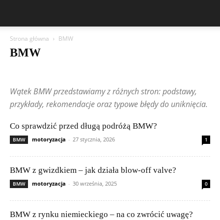
Strona główna
BMW
BMW
Aston Martin
Bentley
BMW
BYD
Cadillac
Changan
Chevrolet
Citroën
Dacia
Ferrari
Fiat
Ford
Geely
Wątek BMW przedstawiamy z różnych stron: podstawy,
Honda
Hyundai
Jeep
Kia
Lamborghini
Lexus
Maserati
Mazda
Mercedes-Benz
Mitsubishi
Nissan
Peugeot
przykłady, rekomendacje oraz typowe błędy do uniknięcia.
Porsche
Publikacje czytelników
Renault
Rolls-Royce
Skoda
Subaru
Suzuki
Tesla
Toyota
Volkswagen (VW)
Volvo
Co sprawdzić przed długą podróżą BMW?
motoryzacja
-
27 stycznia, 2026
BMW
1
BMW z gwizdkiem – jak działa blow-off valve?
motoryzacja
-
30 września, 2025
BMW
0
BMW z rynku niemieckiego – na co zwrócić uwagę?